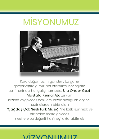
MİSYONUMUZ
Kurulduğumuz ilk günden, bu güne
gerçekleştirdiğimiz her etkinlikte, her eğitim
semi
nerinde, her çalışmamızda,
Ulu
Önder Gazi
Mustafa Kemal Atatürk
'ün
bizlere ve gelecek nesillere kazandırdığı en değerli
hazinelerden birisi olan,
''Çağdaş Çok Sesli Türk Müziği''
ne katkı sunmak ve
bizlerden sonra gelecek
nesillere ​bu değerli hazineyi aktarabilmek.
VİZ
YONUMUZ