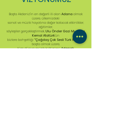
Başta Akdeniz'in en değerli ili olan
Adana
olmak
üzere, ülkemizdeki
sanat ve müzik hayatına değer katacak etkinlikler,
eğitimler,
söyleşiler gerçekleştirmek.
Ulu Önder Gazi Mustafa
Kemal Atatürk
'ün
bizlere bahşettiği
''Çağdaş Çok Sesli Türk Müziği''
başta olmak üzere,
tüm dünya müzik kültürünü
Adanalı
Müzikseverler
'le buluşturmak.
Adana ve Adana'nın müzik hayatını
ulusal ve
uluslararası
platformlarda
duyurmak. Müzik hayatının değerini,
anlaşılabilirliğini, sürekliliğini gelecek
genç nesillere
aktarabilmek.