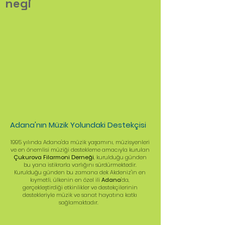
negi
Adana'nın Müzik Yolundaki Destekçisi
1995 yılında Adana'da müzik yaşamını, müzisyenleri
ve en önemlisi müziği destekleme amacıyla kurulan
Çukurova Filarmoni Derneği
, kurulduğu günden
bu yana istikrarla varlığını sürdürmektedir.
Kurulduğu günden bu zamana dek Akdeniz'in en
kıymetli, ülkenin en özel ili
Adana
'da,
gerçekleştirdiği etkinlikler ve destekçilerinin
destekleriyle müzik ve sanat hayatına katkı
sağlamaktadır.